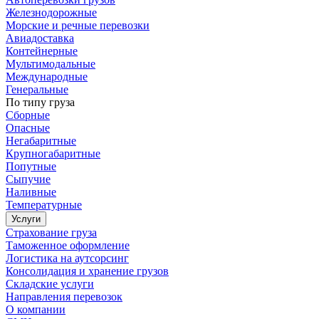
Железнодорожные
Морские и речные перевозки
Авиадоставка
Контейнерные
Мультимодальные
Международные
Генеральные
По типу груза
Сборные
Опасные
Негабаритные
Крупногабаритные
Попутные
Сыпучие
Наливные
Температурные
Услуги
Страхование груза
Таможенное оформление
Логистика на аутсорсинг
Консолидация и хранение грузов
Складские услуги
Направления перевозок
О компании