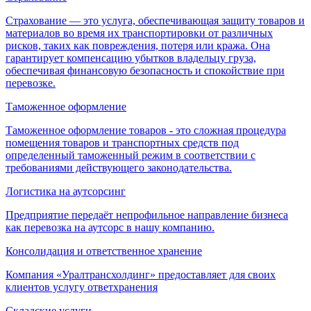
Страхование — это услуга, обеспечивающая защиту товаров и
материалов во время их транспортировки от различных
рисков, таких как повреждения, потеря или кража. Она
гарантирует компенсацию убытков владельцу груза,
обеспечивая финансовую безопасность и спокойствие при
перевозке.
Таможенное оформление
Таможенное оформление товаров - это сложная процедура
помещения товаров и транспортных средств под
определенный таможенный режим в соответствии с
требованиями действующего законодательства.
Логистика на аутсорсинг
Предприятие передаёт непрофильное направление бизнеса
как перевозка на аутсорс в нашу компанию.
Консолидация и ответственное хранение
Компания «Уралтрансхолдинг» предоставляет для своих
клиентов услугу ответхранения
Складские услуги