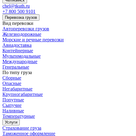
Челябинск
chel@tkuth.ru
+7 800 500 9101
Перевозка грузов
Вид перевозки
Автоперевозки грузов
Железнодорожные
Морские и речные перевозки
Авиадоставка
Контейнерные
Мультимодальные
Международные
Генеральные
По типу груза
Сборные
Опасные
Негабаритные
Крупногабаритные
Попутные
Сыпучие
Наливные
Температурные
Услуги
Страхование груза
Таможенное оформление