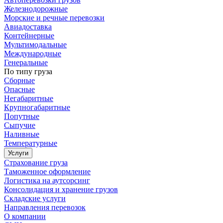
Железнодорожные
Морские и речные перевозки
Авиадоставка
Контейнерные
Мультимодальные
Международные
Генеральные
По типу груза
Сборные
Опасные
Негабаритные
Крупногабаритные
Попутные
Сыпучие
Наливные
Температурные
Услуги
Страхование груза
Таможенное оформление
Логистика на аутсорсинг
Консолидация и хранение грузов
Складские услуги
Направления перевозок
О компании