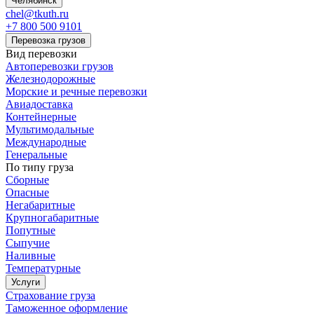
Челябинск
chel@tkuth.ru
+7 800 500 9101
Перевозка грузов
Вид перевозки
Автоперевозки грузов
Железнодорожные
Морские и речные перевозки
Авиадоставка
Контейнерные
Мультимодальные
Международные
Генеральные
По типу груза
Сборные
Опасные
Негабаритные
Крупногабаритные
Попутные
Сыпучие
Наливные
Температурные
Услуги
Страхование груза
Таможенное оформление