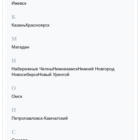
Ижевск
К
Казань
Красноярск
М
Магадан
Н
Набережные Челны
Нижнекамск
Нижний Новгород
Новосибирск
Новый Уренгой
О
Омск
П
Петропавловск-Камчатский
С