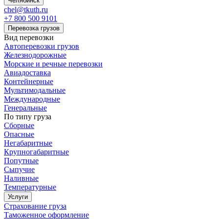
Челябинск
chel@tkuth.ru
+7 800 500 9101
Перевозка грузов
Вид перевозки
Автоперевозки грузов
Железнодорожные
Морские и речные перевозки
Авиадоставка
Контейнерные
Мультимодальные
Международные
Генеральные
По типу груза
Сборные
Опасные
Негабаритные
Крупногабаритные
Попутные
Сыпучие
Наливные
Температурные
Услуги
Страхование груза
Таможенное оформление