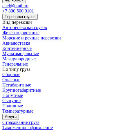
Челябинск
chel@tkuth.ru
+7 800 500 9101
Перевозка грузов
Вид перевозки
Автоперевозки грузов
Железнодорожные
Морские и речные перевозки
Авиадоставка
Контейнерные
Мультимодальные
Международные
Генеральные
По типу груза
Сборные
Опасные
Негабаритные
Крупногабаритные
Попутные
Сыпучие
Наливные
Температурные
Услуги
Страхование груза
Таможенное оформление