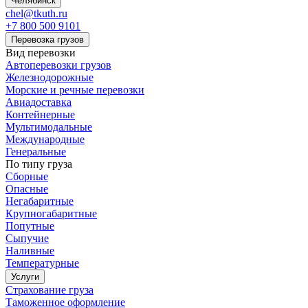
Челябинск
chel@tkuth.ru
+7 800 500 9101
Перевозка грузов
Вид перевозки
Автоперевозки грузов
Железнодорожные
Морские и речные перевозки
Авиадоставка
Контейнерные
Мультимодальные
Международные
Генеральные
По типу груза
Сборные
Опасные
Негабаритные
Крупногабаритные
Попутные
Сыпучие
Наливные
Температурные
Услуги
Страхование груза
Таможенное оформление