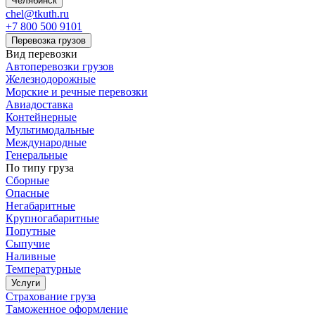
Челябинск
chel@tkuth.ru
+7 800 500 9101
Перевозка грузов
Вид перевозки
Автоперевозки грузов
Железнодорожные
Морские и речные перевозки
Авиадоставка
Контейнерные
Мультимодальные
Международные
Генеральные
По типу груза
Сборные
Опасные
Негабаритные
Крупногабаритные
Попутные
Сыпучие
Наливные
Температурные
Услуги
Страхование груза
Таможенное оформление