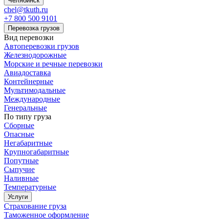
Челябинск
chel@tkuth.ru
+7 800 500 9101
Перевозка грузов
Вид перевозки
Автоперевозки грузов
Железнодорожные
Морские и речные перевозки
Авиадоставка
Контейнерные
Мультимодальные
Международные
Генеральные
По типу груза
Сборные
Опасные
Негабаритные
Крупногабаритные
Попутные
Сыпучие
Наливные
Температурные
Услуги
Страхование груза
Таможенное оформление