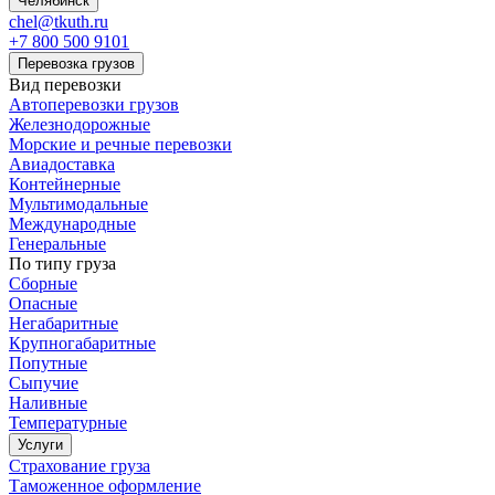
Челябинск
chel@tkuth.ru
+7 800 500 9101
Перевозка грузов
Вид перевозки
Автоперевозки грузов
Железнодорожные
Морские и речные перевозки
Авиадоставка
Контейнерные
Мультимодальные
Международные
Генеральные
По типу груза
Сборные
Опасные
Негабаритные
Крупногабаритные
Попутные
Сыпучие
Наливные
Температурные
Услуги
Страхование груза
Таможенное оформление