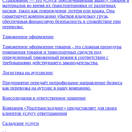
Страхование — это услуга, обеспечивающая защиту товаров и
материалов во время их транспортировки от различных
рисков, таких как повреждения, потеря или кража. Она
гарантирует компенсацию убытков владельцу груза,
обеспечивая финансовую безопасность и спокойствие при
перевозке.
Таможенное оформление
Таможенное оформление товаров - это сложная процедура
помещения товаров и транспортных средств под
определенный таможенный режим в соответствии с
требованиями действующего законодательства.
Логистика на аутсорсинг
Предприятие передаёт непрофильное направление бизнеса
как перевозка на аутсорс в нашу компанию.
Консолидация и ответственное хранение
Компания «Уралтрансхолдинг» предоставляет для своих
клиентов услугу ответхранения
Складские услуги