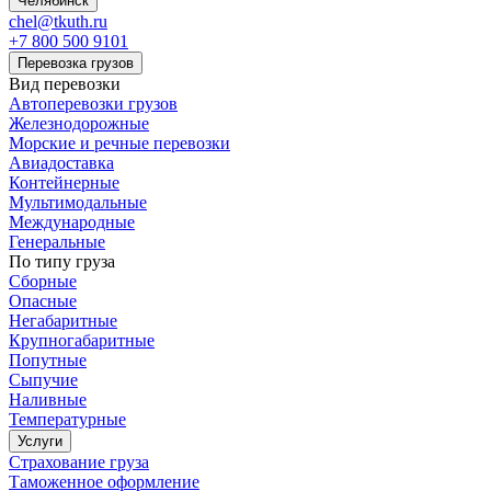
Челябинск
chel@tkuth.ru
+7 800 500 9101
Перевозка грузов
Вид перевозки
Автоперевозки грузов
Железнодорожные
Морские и речные перевозки
Авиадоставка
Контейнерные
Мультимодальные
Международные
Генеральные
По типу груза
Сборные
Опасные
Негабаритные
Крупногабаритные
Попутные
Сыпучие
Наливные
Температурные
Услуги
Страхование груза
Таможенное оформление