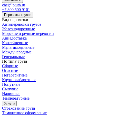
Челябинск
chel@tkuth.ru
+7 800 500 9101
Перевозка грузов
Вид перевозки
Автоперевозки грузов
Железнодорожные
Морские и речные перевозки
Авиадоставка
Контейнерные
Мультимодальные
Международные
Генеральные
По типу груза
Сборные
Опасные
Негабаритные
Крупногабаритные
Попутные
Сыпучие
Наливные
Температурные
Услуги
Страхование груза
Таможенное оформление