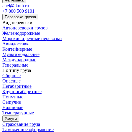
Челябинск
chel@tkuth.ru
+7 800 500 9101
Перевозка грузов
Вид перевозки
Автоперевозки грузов
Железнодорожные
Морские и речные перевозки
Авиадоставка
Контейнерные
Мультимодальные
Международные
Генеральные
По типу груза
Сборные
Опасные
Негабаритные
Крупногабаритные
Попутные
Сыпучие
Наливные
Температурные
Услуги
Страхование груза
Таможенное оформление