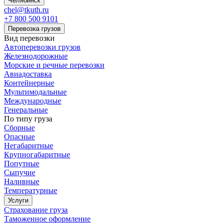
Челябинск
chel@tkuth.ru
+7 800 500 9101
Перевозка грузов
Вид перевозки
Автоперевозки грузов
Железнодорожные
Морские и речные перевозки
Авиадоставка
Контейнерные
Мультимодальные
Международные
Генеральные
По типу груза
Сборные
Опасные
Негабаритные
Крупногабаритные
Попутные
Сыпучие
Наливные
Температурные
Услуги
Страхование груза
Таможенное оформление