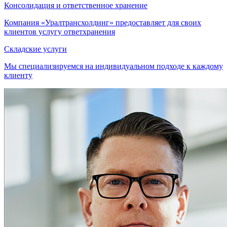
Консолидация и ответственное хранение
Компания «Уралтрансхолдинг» предоставляет для своих
клиентов услугу ответхранения
Складские услуги
Мы специализируемся на индивидуальном подходе к каждому
клиенту