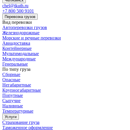
Челябинск
chel@tkuth.ru
+7 800 500 9101
Перевозка грузов
Вид перевозки
Автоперевозки грузов
Железнодорожные
Морские и речные перевозки
Авиадоставка
Контейнерные
Мультимодальные
Международные
Генеральные
По типу груза
Сборные
Опасные
Негабаритные
Крупногабаритные
Попутные
Сыпучие
Наливные
Температурные
Услуги
Страхование груза
Таможенное оформление