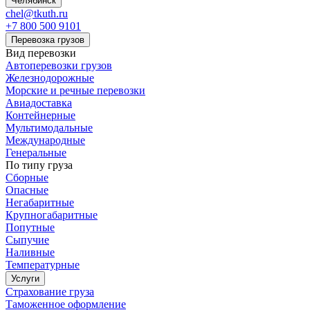
Челябинск
chel@tkuth.ru
+7 800 500 9101
Перевозка грузов
Вид перевозки
Автоперевозки грузов
Железнодорожные
Морские и речные перевозки
Авиадоставка
Контейнерные
Мультимодальные
Международные
Генеральные
По типу груза
Сборные
Опасные
Негабаритные
Крупногабаритные
Попутные
Сыпучие
Наливные
Температурные
Услуги
Страхование груза
Таможенное оформление