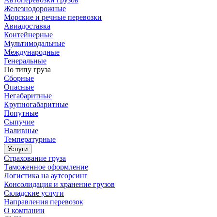
Железнодорожные
Морские и речные перевозки
Авиадоставка
Контейнерные
Мультимодальные
Международные
Генеральные
По типу груза
Сборные
Опасные
Негабаритные
Крупногабаритные
Попутные
Сыпучие
Наливные
Температурные
Услуги
Страхование груза
Таможенное оформление
Логистика на аутсорсинг
Консолидация и хранение грузов
Складские услуги
Направления перевозок
О компании