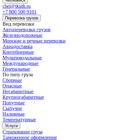
Челябинск
chel@tkuth.ru
+7 800 500 9101
Перевозка грузов
Вид перевозки
Автоперевозки грузов
Железнодорожные
Морские и речные перевозки
Авиадоставка
Контейнерные
Мультимодальные
Международные
Генеральные
По типу груза
Сборные
Опасные
Негабаритные
Крупногабаритные
Попутные
Сыпучие
Наливные
Температурные
Услуги
Страхование груза
Таможенное оформление