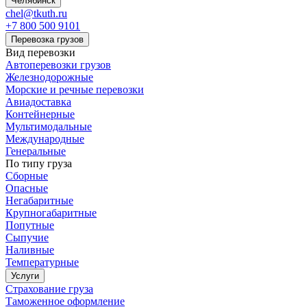
Челябинск
chel@tkuth.ru
+7 800 500 9101
Перевозка грузов
Вид перевозки
Автоперевозки грузов
Железнодорожные
Морские и речные перевозки
Авиадоставка
Контейнерные
Мультимодальные
Международные
Генеральные
По типу груза
Сборные
Опасные
Негабаритные
Крупногабаритные
Попутные
Сыпучие
Наливные
Температурные
Услуги
Страхование груза
Таможенное оформление