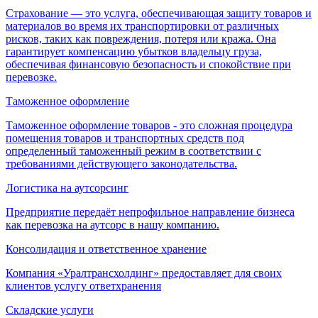
Страхование — это услуга, обеспечивающая защиту товаров и
материалов во время их транспортировки от различных
рисков, таких как повреждения, потеря или кража. Она
гарантирует компенсацию убытков владельцу груза,
обеспечивая финансовую безопасность и спокойствие при
перевозке.
Таможенное оформление
Таможенное оформление товаров - это сложная процедура
помещения товаров и транспортных средств под
определенный таможенный режим в соответствии с
требованиями действующего законодательства.
Логистика на аутсорсинг
Предприятие передаёт непрофильное направление бизнеса
как перевозка на аутсорс в нашу компанию.
Консолидация и ответственное хранение
Компания «Уралтрансхолдинг» предоставляет для своих
клиентов услугу ответхранения
Складские услуги