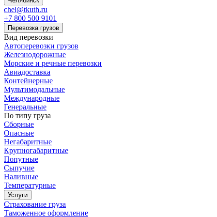
Челябинск
chel@tkuth.ru
+7 800 500 9101
Перевозка грузов
Вид перевозки
Автоперевозки грузов
Железнодорожные
Морские и речные перевозки
Авиадоставка
Контейнерные
Мультимодальные
Международные
Генеральные
По типу груза
Сборные
Опасные
Негабаритные
Крупногабаритные
Попутные
Сыпучие
Наливные
Температурные
Услуги
Страхование груза
Таможенное оформление