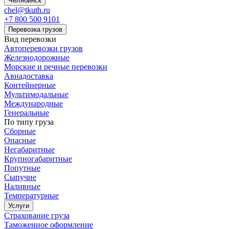
Челябинск
chel@tkuth.ru
+7 800 500 9101
Перевозка грузов
Вид перевозки
Автоперевозки грузов
Железнодорожные
Морские и речные перевозки
Авиадоставка
Контейнерные
Мультимодальные
Международные
Генеральные
По типу груза
Сборные
Опасные
Негабаритные
Крупногабаритные
Попутные
Сыпучие
Наливные
Температурные
Услуги
Страхование груза
Таможенное оформление