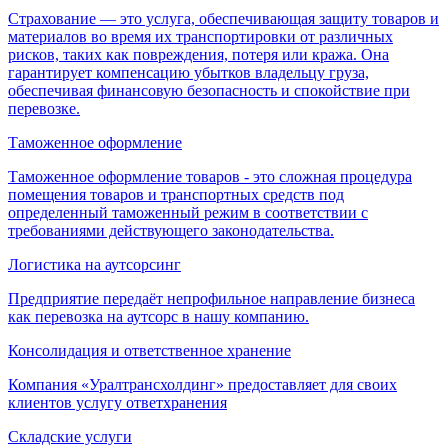
Страхование — это услуга, обеспечивающая защиту товаров и
материалов во время их транспортировки от различных
рисков, таких как повреждения, потеря или кража. Она
гарантирует компенсацию убытков владельцу груза,
обеспечивая финансовую безопасность и спокойствие при
перевозке.
Таможенное оформление
Таможенное оформление товаров - это сложная процедура
помещения товаров и транспортных средств под
определенный таможенный режим в соответствии с
требованиями действующего законодательства.
Логистика на аутсорсинг
Предприятие передаёт непрофильное направление бизнеса
как перевозка на аутсорс в нашу компанию.
Консолидация и ответственное хранение
Компания «Уралтрансхолдинг» предоставляет для своих
клиентов услугу ответхранения
Складские услуги