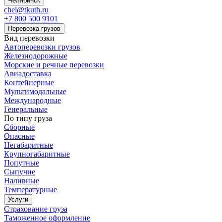
Челябинск
chel@tkuth.ru
+7 800 500 9101
Перевозка грузов
Вид перевозки
Автоперевозки грузов
Железнодорожные
Морские и речные перевозки
Авиадоставка
Контейнерные
Мультимодальные
Международные
Генеральные
По типу груза
Сборные
Опасные
Негабаритные
Крупногабаритные
Попутные
Сыпучие
Наливные
Температурные
Услуги
Страхование груза
Таможенное оформление