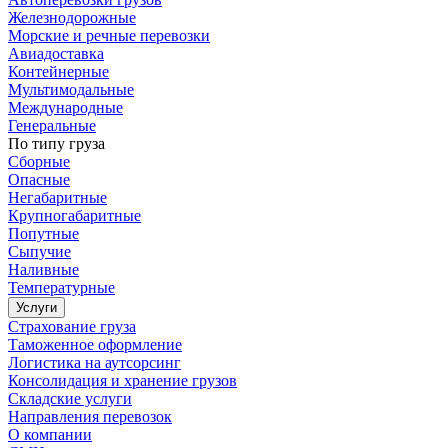
Железнодорожные
Морские и речные перевозки
Авиадоставка
Контейнерные
Мультимодальные
Международные
Генеральные
По типу груза
Сборные
Опасные
Негабаритные
Крупногабаритные
Попутные
Сыпучие
Наливные
Температурные
Услуги
Страхование груза
Таможенное оформление
Логистика на аутсорсинг
Консолидация и хранение грузов
Складские услуги
Направления перевозок
О компании