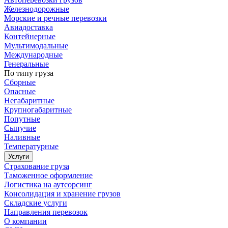
Железнодорожные
Морские и речные перевозки
Авиадоставка
Контейнерные
Мультимодальные
Международные
Генеральные
По типу груза
Сборные
Опасные
Негабаритные
Крупногабаритные
Попутные
Сыпучие
Наливные
Температурные
Услуги
Страхование груза
Таможенное оформление
Логистика на аутсорсинг
Консолидация и хранение грузов
Складские услуги
Направления перевозок
О компании