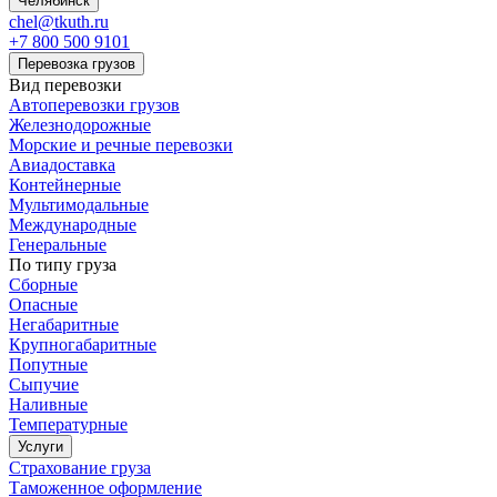
Челябинск
chel@tkuth.ru
+7 800 500 9101
Перевозка грузов
Вид перевозки
Автоперевозки грузов
Железнодорожные
Морские и речные перевозки
Авиадоставка
Контейнерные
Мультимодальные
Международные
Генеральные
По типу груза
Сборные
Опасные
Негабаритные
Крупногабаритные
Попутные
Сыпучие
Наливные
Температурные
Услуги
Страхование груза
Таможенное оформление